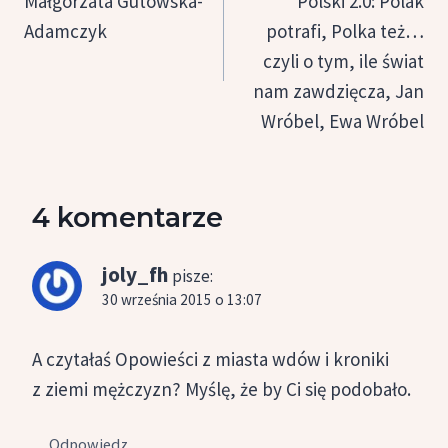
Małgorzata Gutowska-
Polski 2.0: Polak
Adamczyk
potrafi, Polka też…
czyli o tym, ile świat
nam zawdzięcza, Jan
Wróbel, Ewa Wróbel
4 komentarze
joly_fh
pisze:
30 września 2015 o 13:07
A czytałaś Opowieści z miasta wdów i kroniki
z ziemi mężczyzn? Myślę, że by Ci się podobało.
Odpowiedz