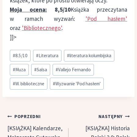
książek, które po prostu otwierają oczy.
Moja ocena:
8,5/10
Książka przeczytana
w ramach wyzwań:
’Pod hasłem’
oraz
’Bibliotecznego’
.
]]>
Tagi
#
8.5/10
#
Literatura
#
literatura kolumbijska
wpisu:
#
Muza
#
Salsa
#
Vallejo Fernando
#
W. biblioteczne
#
Wyzwanie 'Pod hasłem'
Nawigacja
POPRZEDNI
NASTĘPNY
wpisu
[KSIĄŻKA] Kalendarze,
[KSIĄŻKA] Historia