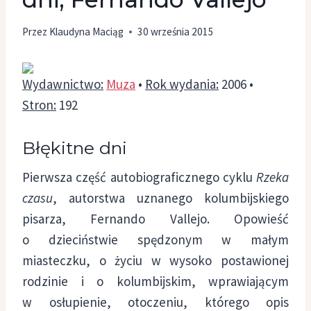
Przez
Klaudyna Maciąg
30 września 2015
Wydawnictwo:
Muza
•
Rok wydania:
2006 •
Stron:
192
Błękitne dni
Pierwsza część autobiograficznego cyklu
Rzeka
czasu
, autorstwa uznanego kolumbijskiego
pisarza, Fernando Vallejo. Opowieść
o dzieciństwie spędzonym w małym
miasteczku, o życiu w wysoko postawionej
rodzinie i o kolumbijskim, wprawiającym
w osłupienie, otoczeniu, którego opis