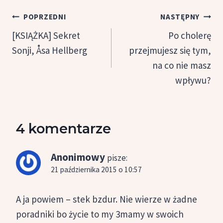
Nawigacja
POPRZEDNI
NASTĘPNY
wpisu
[KSIĄŻKA] Sekret
Po cholerę
Sonji, Åsa Hellberg
przejmujesz się tym,
na co nie masz
wpływu?
4 komentarze
Anonimowy
pisze:
21 października 2015 o 10:57
A ja powiem – stek bzdur. Nie wierze w żadne
poradniki bo życie to my 3mamy w swoich