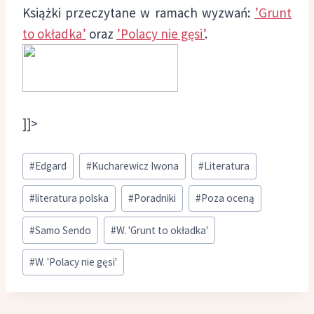
Książki przeczytane w ramach wyzwań:
’Grunt
to okładka’
oraz
’Polacy nie gęsi’
.
]]>
Tagi
#
Edgard
#
Kucharewicz Iwona
#
Literatura
wpisu:
#
literatura polska
#
Poradniki
#
Poza oceną
#
Samo Sendo
#
W. 'Grunt to okładka'
#
W. 'Polacy nie gęsi'