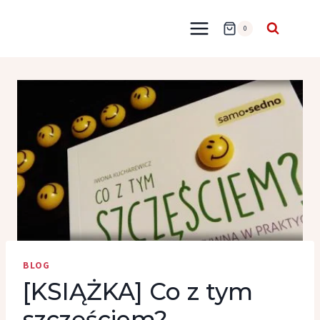
Przejdź
do
0
treści
BLOG
[KSIĄŻKA] Co z tym
szczęściem?