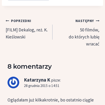
Nawigacja
POPRZEDNI
NASTĘPNY
wpisu
[FILM] Dekalog, reż. K.
50 filmów,
Kieślowski
do których lubię
wracać
8 komentarzy
Katarzyna K
pisze:
28 grudnia 2015 o 14:51
Oglądałam już kilkakrotnie, bo ostatnio ciągle