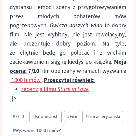
dystansu i emocji sceny z przygotowywaniem
przez młodych bohaterów mów
pogrzebowych.
Gwiazd naszych wina
to dobry
film. Nie jest wybitny, nie jest rewelacyjny,
ale prezentuje dobry poziom. Na tyle,
że chętnie będę go polecać i z wielkim
zaciekawieniem sięgnę kiedyś po książkę.
Moja
ocena:
7/10
Film obejrzany w ramach wyzwania
’1000 filmów’
.
Przeczytaj również:
recenzja filmu
Stuck in Love
]]>
Tagi
#
7/10
#
Boone Josh
#
Film
#
film amerykański
wpisu:
#
Wyzwanie '1000 filmów'