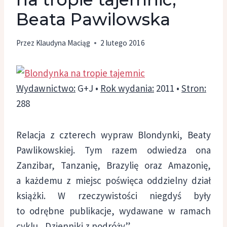
Beata Pawilowska
Przez
Klaudyna Maciąg
2 lutego 2016
Wydawnictwo:
G+J •
Rok wydania:
2011 •
Stron:
288
Relacja z czterech wypraw Blondynki, Beaty
Pawlikowskiej. Tym razem odwiedza ona
Zanzibar, Tanzanię, Brazylię oraz Amazonię,
a każdemu z miejsc poświęca oddzielny dział
książki. W rzeczywistości niegdyś były
to odrębne publikacje, wydawane w ramach
cyklu „Dzienniki z podróży”.