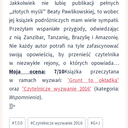
Jakkolwiek nie lubię publikacji pełnych
„złotych myśli” Beaty Pawlikowskiej, to wobec
jej książek podróżniczych mam wiele sympatii.
Przeżyłam wspaniałe przygody, odwiedzając
z nią Zanzibar, Tanzanię, Brazylię i Amazonię.
Nie każdy autor potrafi na tyle zafascynować
swoją opowieścią, by przenieść czytelnika
w niezwykłe rejony, o których opowiada…
Moja ocena:
7/10
Książka przeczytana
w ramach wyzwań:
’Grunt to okładka’
oraz
’Czytelnicze wyzwanie 2016′
(kategoria:
Wspomnienia
).
]]>
Tagi
#
7/10
#
Czytelnicze wyzwanie 2016
#
G+J
wpisu: