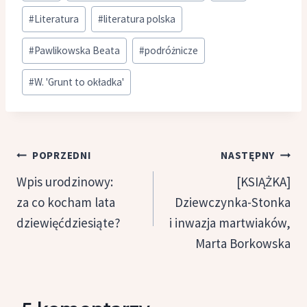
#
Literatura
#
literatura polska
#
Pawlikowska Beata
#
podróżnicze
#
W. 'Grunt to okładka'
Nawigacja
POPRZEDNI
NASTĘPNY
wpisu
Wpis urodzinowy:
[KSIĄŻKA]
za co kocham lata
Dziewczynka-Stonka
dziewięćdziesiąte?
i inwazja martwiaków,
Marta Borkowska