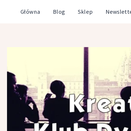
Przejdź
Główna
Blog
Sklep
Newslett
do
treści