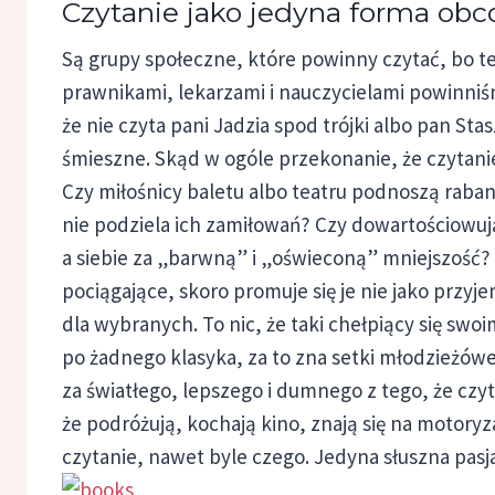
Czytanie jako jedyna forma obc
Są grupy społeczne, które powinny czytać, bo t
prawnikami, lekarzami i nauczycielami powinniś
że nie czyta pani Jadzia spod trójki albo pan S
śmieszne. Skąd w ogóle przekonanie, że czytani
Czy miłośnicy baletu albo teatru podnoszą raban
nie podziela ich zamiłowań? Czy dowartościowuj
a siebie za „barwną” i „oświeconą” mniejszość? W
pociągające, skoro promuje się je nie jako przy
dla wybranych. To nic, że taki chełpiący się swo
po żadnego klasyka, za to zna setki młodzieżówek
za światłego, lepszego i dumnego z tego, że czyt
że podróżują, kochają kino, znają się na motor
czytanie, nawet byle czego. Jedyna słuszna pas