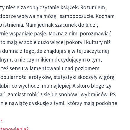
ty niesie za sobą czytanie książek. Rozumiem,
że dobrze wpływa na mózg i samopoczucie. Kocham
go istnienia. Mam jednak szacunek do ludzi,
ównie wspaniałe pasje. Można z nimi porozmawiać
to mają w sobie dużo więcej pokory i kultury niż
dumna z tego, że znajduję się w tej zaczytanej
ralnym, a nie czynnikiem decydującym o tym,
dzę też sensu w lamentowaniu nad poziomem
popularności erotyków, statystyki skoczyły w górę
 lubi i co wychodzi mu najlepiej. A skoro blogerzy
ać, zamiast robić z siebie snobów i wybrańców. PS
tnie nawiążę dyskusję z tymi, którzy mają podobne
e?
stanowienia?