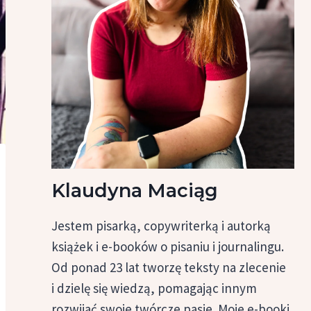
Klaudyna Maciąg
Jestem pisarką, copywriterką i autorką
książek i e-booków o pisaniu i journalingu.
Od ponad 23 lat tworzę teksty na zlecenie
i dzielę się wiedzą, pomagając innym
rozwijać swoje twórcze pasje. Moje e-booki,