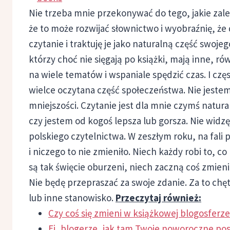
Nie trzeba mnie przekonywać do tego, jakie zale
że to może rozwijać słownictwo i wyobraźnię, 
czytanie i traktuję je jako naturalną część swoje
którzy choć nie sięgają po książki, mają inne, r
na wiele tematów i wspaniale spędzić czas. I częs
wielce oczytana część społeczeństwa. Nie jestem 
mniejszości. Czytanie jest dla mnie czymś natu
czy jestem od kogoś lepsza lub gorsza. Nie wi
polskiego czytelnictwa. W zeszłym roku, na fali 
i niczego to nie zmieniło. Niech każdy robi to, co
są tak święcie oburzeni, niech zaczną coś zmieni
Nie będę przepraszać za swoje zdanie. Za to chę
lub inne stanowisko.
Przeczytaj również:
Czy coś się zmieni w książkowej blogosferz
Ej, blogerze, jak tam Twoje noworoczne po