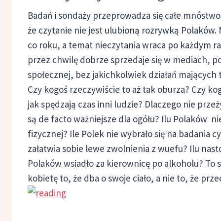
Badań i sondaży przeprowadza się całe mnóstwo.
że czytanie nie jest ulubioną rozrywką Polaków
co roku, a temat nieczytania wraca po każdym r
przez chwilę dobrze sprzedaje się w mediach, po
społecznej, bez jakichkolwiek działań mających t
Czy kogoś rzeczywiście to aż tak oburza? Czy ko
jak spędzają czas inni ludzie? Dlaczego nie pr
są de facto ważniejsze dla ogółu? Ilu Polaków n
fizycznej? Ile Polek nie wybrało się na badania 
załatwia sobie lewe zwolnienia z wuefu? Ilu nast
Polaków wsiadło za kierownicę po alkoholu? T
kobietę to, że dba o swoje ciało, a nie to, że prz