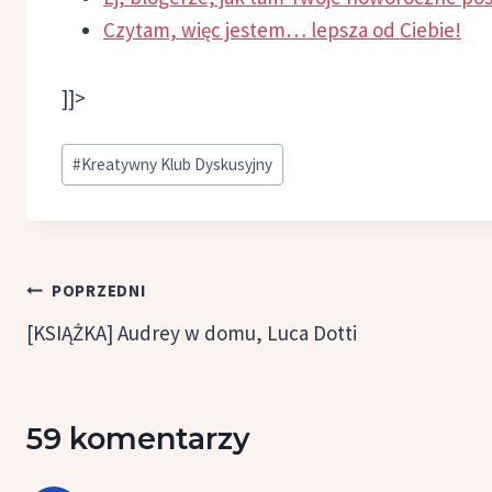
Czytam, więc jestem… lepsza od Ciebie!
]]>
Tagi
#
Kreatywny Klub Dyskusyjny
wpisu:
Nawigacja
POPRZEDNI
wpisu
[KSIĄŻKA] Audrey w domu, Luca Dotti
59 komentarzy