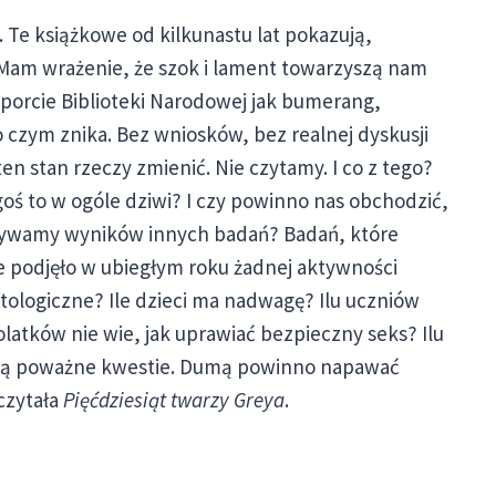
 Te książkowe od kilkunastu lat pokazują,
. Mam wrażenie, że szok i lament towarzyszą nam
aporcie Biblioteki Narodowej jak bumerang,
 czym znika. Bez wniosków, bez realnej dyskusji
en stan rzeczy zmienić. Nie czytamy. I co z tego?
goś to w ogóle dziwi? I czy powinno nas obchodzić,
zeżywamy wyników innych badań? Badań, które
ie podjęło w ubiegłym roku żadnej aktywności
cytologiczne? Ile dzieci ma nadwagę? Ilu uczniów
olatków nie wie, jak uprawiać bezpieczny seks? Ilu
o są poważne kwestie. Dumą powinno napawać
eczytała
Pięćdziesiąt twarzy Greya
.