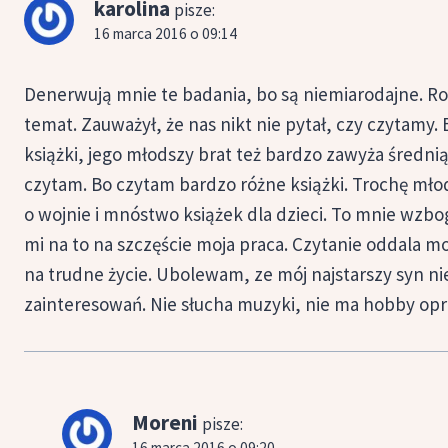
karolina
pisze:
16 marca 2016 o 09:14
Denerwują mnie te badania, bo są niemiarodajne. R
temat. Zauważył, że nas nikt nie pytał, czy czytamy.
książki, jego młodszy brat też bardzo zawyża średni
czytam. Bo czytam bardzo różne książki. Trochę młod
o wojnie i mnóstwo książek dla dzieci. To mnie wzbo
mi na to na szczęście moja praca. Czytanie oddala mo
na trudne życie. Ubolewam, ze mój najstarszy syn nie 
zainteresowań. Nie słucha muzyki, nie ma hobby opróc
Moreni
pisze:
16 marca 2016 o 09:20