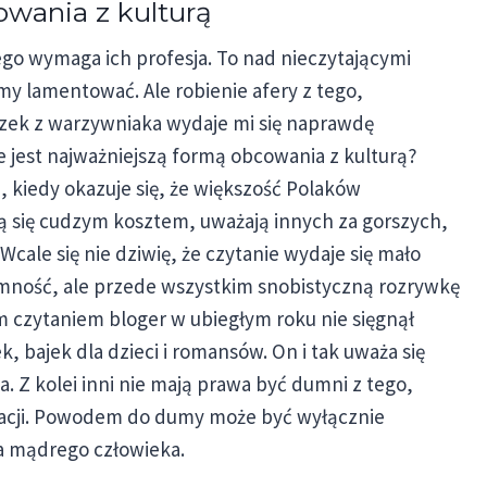
owania z kulturą
ego wymaga ich profesja. To nad nieczytającymi
my lamentować. Ale robienie afery z tego,
taszek z warzywniaka wydaje mi się naprawdę
e jest najważniejszą formą obcowania z kulturą?
, kiedy okazuje się, że większość Polaków
ą się cudzym kosztem, uważają innych za gorszych,
cale się nie dziwię, że czytanie wydaje się mało
jemność, ale przede wszystkim snobistyczną rozrywkę
im czytaniem bloger w ubiegłym roku nie sięgnął
, bajek dla dzieci i romansów. On i tak uważa się
a. Z kolei inni nie mają prawa być dumni z tego,
yzacji. Powodem do dumy może być wyłącznie
ja mądrego człowieka.