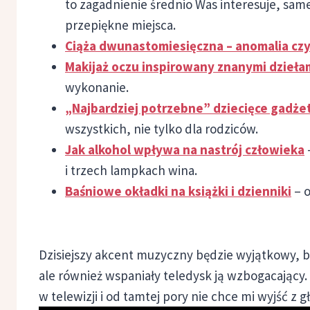
to zagadnienie średnio Was interesuje, sam
przepiękne miejsca.
Ciąża dwunastomiesięczna – anomalia czy
Makijaż oczu inspirowany znanymi dziełam
wykonanie.
„Najbardziej potrzebne” dziecięce gadże
wszystkich, nie tylko dla rodziców.
Jak alkohol wpływa na nastrój człowieka
i trzech lampkach wina.
Baśniowe okładki na książki i dzienniki
– o
Dzisiejszy akcent muzyczny będzie wyjątkowy, 
ale również wspaniały teledysk ją wzbogacający. 
w telewizji i od tamtej pory nie chce mi wyjść z 