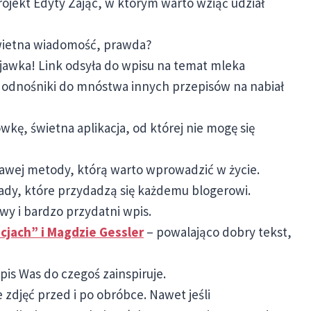
rojekt Edyty Zając, w którym warto wziąć udział
ietna wiadomość, prawda?
jawka! Link odsyła do wpisu na temat mleka
e odnośniki do mnóstwa innych przepisów na nabiał
kę, świetna aplikacja, od której nie mogę się
kawej metody, którą warto wprowadzić w życie.
ady, które przydadzą się każdemu blogerowi.
wy i bardzo przydatni wpis.
jach” i Magdzie Gessler
– powalająco dobry tekst,
is Was do czegoś zainspiruje.
zdjęć przed i po obróbce. Nawet jeśli