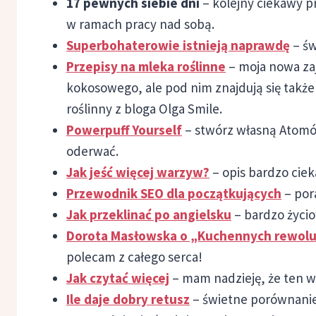
17 pewnych siebie dni
– kolejny ciekawy p
w ramach pracy nad sobą.
Superbohaterowie istnieją naprawdę
– św
Przepisy na mleka roślinne
– moja nowa za
kokosowego, ale pod nim znajdują się takż
roślinny z bloga Olga Smile.
Powerpuff Yourself
– stwórz własną Atomów
oderwać.
Jak jeść więcej warzyw?
– opis bardzo cie
Przewodnik SEO dla początkujących
– por
Jak przeklinać po angielsku
– bardzo życio
Dorota Masłowska o „Kuchennych rewoluc
polecam z całego serca!
Jak czytać więcej
– mam nadzieję, że ten wp
Ile daje dobry retusz
– świetne porównanie 