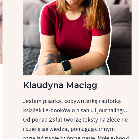
Klaudyna Maciąg
Jestem pisarką, copywriterką i autorką
książek i e-booków o pisaniu i journalingu.
Od ponad 23 lat tworzę teksty na zlecenie
i dzielę się wiedzą, pomagając innym
rozwijać swoje twórcze pasje. Moje e-booki,