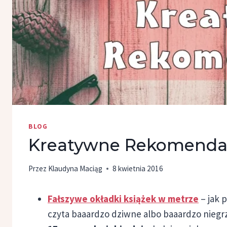
BLOG
Kreatywne Rekomendac
Przez
Klaudyna Maciąg
8 kwietnia 2016
Fałszywe okładki książek w metrze
– jak 
czyta baaardzo dziwne albo baaardzo niegrz