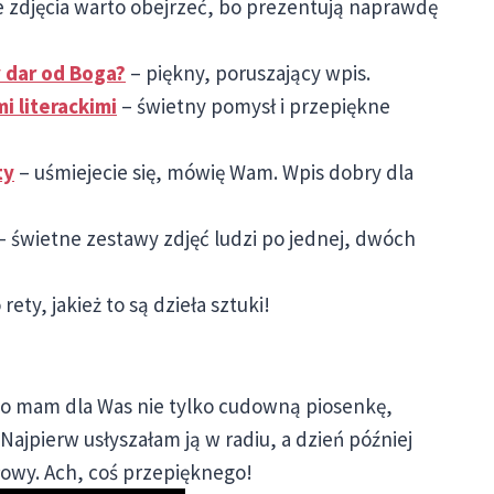
e zdjęcia warto obejrzeć, bo prezentują naprawdę
 dar od Boga?
– piękny, poruszający wpis.
i literackimi
– świetny pomysł i przepiękne
ty
– uśmiejecie się, mówię Wam. Wpis dobry dla
– świetne zestawy zdjęć ludzi po jednej, dwóch
 rety, jakież to są dzieła sztuki!
bo mam dla Was nie tylko cudowną piosenkę,
Najpierw usłyszałam ją w radiu, a dzień później
głowy. Ach, coś przepięknego!