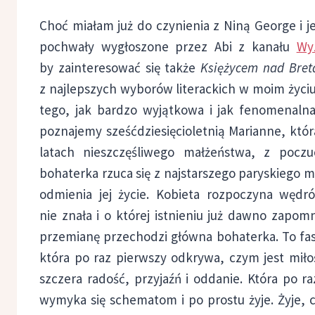
Choć miałam już do czynienia z Niną George i 
pochwały wygłoszone przez Abi z kanału
Wyz
by zainteresować się także
Księżycem nad Bret
z najlepszych wyborów literackich w moim życiu?
tego, jak bardzo wyjątkowa i jak fenomenalna
poznajemy sześćdziesięcioletnią Marianne, która
latach nieszczęśliwego małżeństwa, z pocz
bohaterka rzuca się z najstarszego paryskiego m
odmienia jej życie. Kobieta rozpoczyna wędró
nie znała i o której istnieniu już dawno zapomn
przemianę przechodzi główna bohaterka. To fas
która po raz pierwszy odkrywa, czym jest miłoś
szczera radość, przyjaźń i oddanie. Która po r
wymyka się schematom i po prostu żyje. Żyje, c