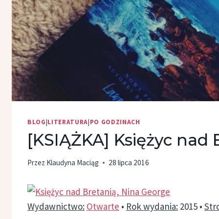
BLOG
|
LITERATURA
|
PO GODZINACH
[KSIĄŻKA] Księżyc nad 
Przez
Klaudyna Maciąg
28 lipca 2016
Wydawnictwo:
Otwarte
•
Rok wydania:
2015 •
Str