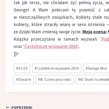
tak jak teraz, nie chciałam żyć pełnią życia, 
George! A Wam polecam tę powieść z całe
w nieszczęśliwych związkach, kobiety stale rez
kobiety, które straciły wiarę w sens istnienia
że dzięki Wam zmienią swoje życie.
Moja ocena:
Książka przeczytana w ramach wyzwań:
’Po
oraz
’Czytelnicze wyzwanie 2016′
.
]]>
Tagi
#
9.5/10
#
Czytelnicze wyzwanie 2016
#
George Nina
wpisu:
#
Otwarte
#
W. 'Cztery pory roku'
#
W. 'Grunt to okładk
Nawigacja
POPRZEDNI