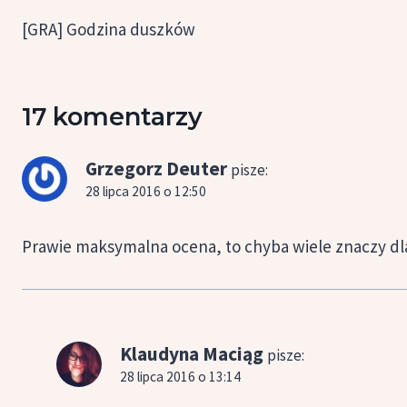
wpisu
[GRA] Godzina duszków
17 komentarzy
Grzegorz Deuter
pisze:
28 lipca 2016 o 12:50
Prawie maksymalna ocena, to chyba wiele znaczy dla
Klaudyna Maciąg
pisze:
28 lipca 2016 o 13:14