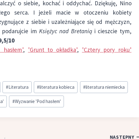
walczyć o siebie, kochać i oddychać. Dziękuję, Nino
go serca. I jeżeli macie w otoczeniu kobiety
ygnujące z siebie i uzależniające się od mężczyzn,
 – podarujcie im
Księżyc nad Bretanią
i cieszcie tym,
9,5/10
d hasłem’
,
’Grunt to okładka’
,
’Cztery pory roku’
#
Literatura
#
literatura kobieca
#
literatura niemiecka
a'
#
Wyzwanie 'Pod hasłem'
NASTĘPNY