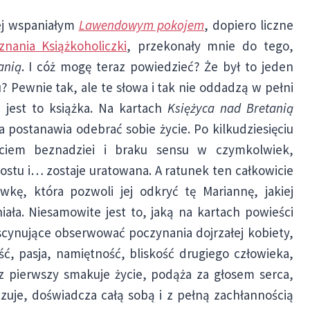
jej wspaniałym
Lawendowym pokojem
, dopiero liczne
nania Książkoholiczki
, przekonały mnie do tego,
anią
. I cóż mogę teraz powiedzieć? Że był to jeden
 Pewnie tak, ale te słowa i tak nie oddadzą w pełni
 jest to książka.
Na kartach
Księżyca nad Bretanią
 postanawia odebrać sobie życie. Po kilkudziesięciu
uciem beznadziei i braku sensu w czymkolwiek,
ostu i… zostaje uratowana. A ratunek ten całkowicie
wkę, która pozwoli jej odkryć tę Mariannę, jakiej
iała. Niesamowite jest to, jaką na kartach powieści
cynujące obserwować poczynania dojrzałej kobiety,
ć, pasja, namiętność, bliskość drugiego człowieka,
az pierwszy smakuje życie, podąża za głosem serca,
zuje, doświadcza całą sobą i z pełną zachłannością