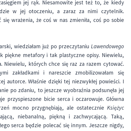
asięgiem jej rąk. Niesamowite jest też to, że kiedy
dzie w jej otoczeniu, a zaraz za nimi czytelnik.
 się wrażenia, że coś w nas zmieniła, coś po sobie
arski, wiedziałam już po przeczytaniu
Lawendowego
ak piękne metafory i tak plastyczne opisy. Niewielu,
a. Niewielu, których chce się raz za razem cytować.
mi zakładkami i nareszcie zmobilizowałam się
j autorce. Właśnie dzięki tej niezwykłej powieści. I
nie po zdaniu, to jeszcze wyobraźnia podsunęła jej
e przyspieszone bicie serca i oczarowuje. Główna
arzeń mocno przygnębiają, ale ostatecznie
Księżyc
ającą, niebanalną, piękną i zachwycającą. Taką,
ałego serca będzie polecać się innym. Jeszcze nigdy,