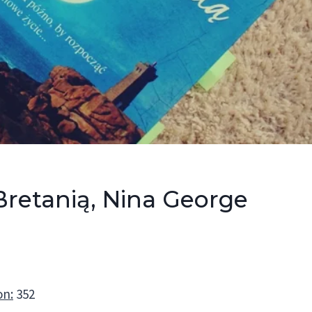
Bretanią, Nina George
on:
352