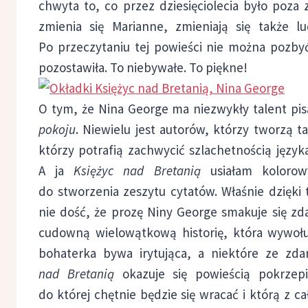
chwyta to, co przez dziesięciolecia było poza z
zmienia się Marianne, zmieniają się także lu
Po przeczytaniu tej powieści nie można pozbyć
pozostawiła. To niebywałe. To piękne!
O tym, że Nina George ma niezwykły talent pis
pokoju
. Niewielu jest autorów, którzy tworzą t
którzy potrafią zachwycić szlachetnością język
A ja
Księżyc nad Bretanią
usiałam kolorowy
do stworzenia zeszytu cytatów. Właśnie dzięki te
nie dość, że prozę Niny George smakuje się zda
cudowną wielowątkową historię, która wywołuj
bohaterka bywa irytująca, a niektóre ze zd
nad Bretanią
okazuje się powieścią pokrzepi
do której chętnie będzie się wracać i którą z c