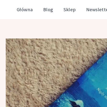
Przejdź
Główna
Blog
Sklep
Newslett
do
treści