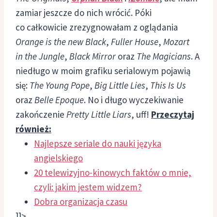
zamiar jeszcze do nich wrócić. Póki
co całkowicie zrezygnowałam z oglądania
Orange is the new Black
,
Fuller House
,
Mozart
in the Jungle
,
Black Mirror
oraz
The Magicians
. A
niedługo w moim grafiku serialowym pojawią
się:
The Young Pope
,
Big Little Lies
,
This Is Us
oraz
Belle Epoque
. No i długo wyczekiwanie
zakończenie
Pretty Little Liars
, uff!
Przeczytaj
również:
Najlepsze seriale do nauki języka
angielskiego
20 telewizyjno-kinowych faktów o mnie,
czyli: jakim jestem widzem?
Dobra organizacja czasu
]]>