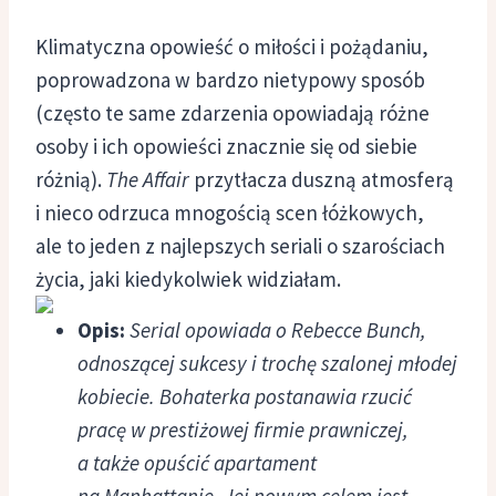
Klimatyczna opowieść o miłości i pożądaniu,
poprowadzona w bardzo nietypowy sposób
(często te same zdarzenia opowiadają różne
osoby i ich opowieści znacznie się od siebie
różnią).
The Affair
przytłacza duszną atmosferą
i nieco odrzuca mnogością scen łóżkowych,
ale to jeden z najlepszych seriali o szarościach
życia, jaki kiedykolwiek widziałam.
Opis:
Serial opowiada o Rebecce Bunch,
odnoszącej sukcesy i trochę szalonej młodej
kobiecie. Bohaterka postanawia rzucić
pracę w prestiżowej firmie prawniczej,
a także opuścić apartament
na Manhattanie. Jej nowym celem jest