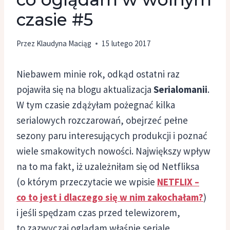
czasie #5
Przez
Klaudyna Maciąg
15 lutego 2017
Niebawem minie rok, odkąd ostatni raz
pojawiła się na blogu aktualizacja
Serialomanii
.
W tym czasie zdążyłam pożegnać kilka
serialowych rozczarowań, obejrzeć pełne
sezony paru interesujących produkcji i poznać
wiele smakowitych nowości. Największy wpływ
na to ma fakt, iż uzależniłam się od Netfliksa
(o którym przeczytacie we wpisie
NETFLIX –
co to jest i dlaczego się w nim zakochałam?
)
i jeśli spędzam czas przed telewizorem,
to zazwyczaj oglądam właśnie seriale