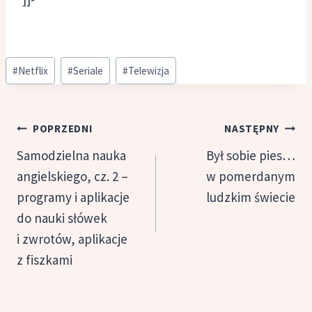
Tagi
#
Netflix
#
Seriale
#
Telewizja
wpisu:
Nawigacja
POPRZEDNI
NASTĘPNY
wpisu
Samodzielna nauka
Był sobie pies…
angielskiego, cz. 2 –
w pomerdanym
programy i aplikacje
ludzkim świecie
do nauki słówek
i zwrotów, aplikacje
z fiszkami