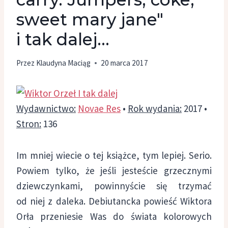
sweet mary jane"
i tak dalej…
Przez
Klaudyna Maciąg
20 marca 2017
Wydawnictwo:
Novae Res
•
Rok wydania:
2017 •
Stron:
136
Im mniej wiecie o tej książce, tym lepiej. Serio.
Powiem tylko, że jeśli jesteście grzecznymi
dziewczynkami, powinnyście się trzymać
od niej z daleka.
Debiutancka powieść Wiktora
Orła przeniesie Was do świata kolorowych