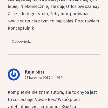
lepiej. Niekoniecznie, ale daję Orłosiowi szansę.
Zajrzę do tego tytułu, żeby móc porównac
swoje odczucia z tym co napisałaś. Pozdrawiam
Konceptulnik
Odpowiedz
Kaja
pisze:
25 kwietnia 2017 o 12:19
Kompletnie nie znam autora, ale to chyba jest
to co cechuje Novae Res? Współpraca
z debiutującymi autorami…Książka