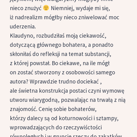
nieco znużyć
Niemniej, wydaje mi się,
iż nadrealizm mógłby nieco zniwelować moc
uderzenia.
Klaudyno, rozbudziłaś moją ciekawość,
dotyczącą głównego bohatera, a ponadto
skłoniłaś do refleksji na temat substancji,
z której powstał. Bo ciekawe, na ile mógł
on zostać stworzony z osobowości samego
autora? Wprawdzie trudno dociekać ,
ale świetna konstrukcja postaci czyni wymowę
utworu wiarygodną, pozwalając na trwałą z nią
znajomość. Cenię sobie bohaterów,
którzy dalecy są od koturnowości i sztampy,
wprowadzających do rzeczywiśctości
równoległych i w gruncie rzeczy do zakątków