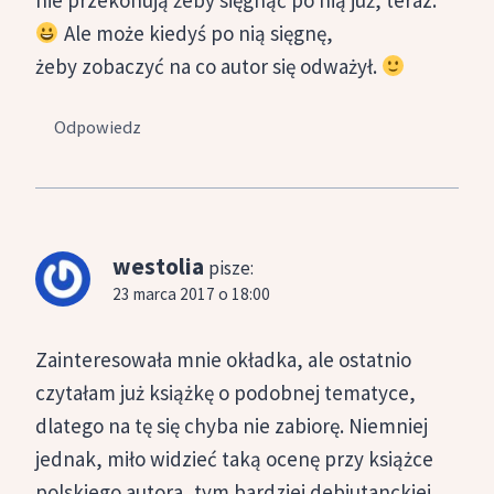
nie przekonują żeby sięgnąć po nią już, teraz.
Ale może kiedyś po nią sięgnę,
żeby zobaczyć na co autor się odważył.
Odpowiedz
westolia
pisze:
23 marca 2017 o 18:00
Zainteresowała mnie okładka, ale ostatnio
czytałam już książkę o podobnej tematyce,
dlatego na tę się chyba nie zabiorę. Niemniej
jednak, miło widzieć taką ocenę przy książce
polskiego autora, tym bardziej debiutanckiej.