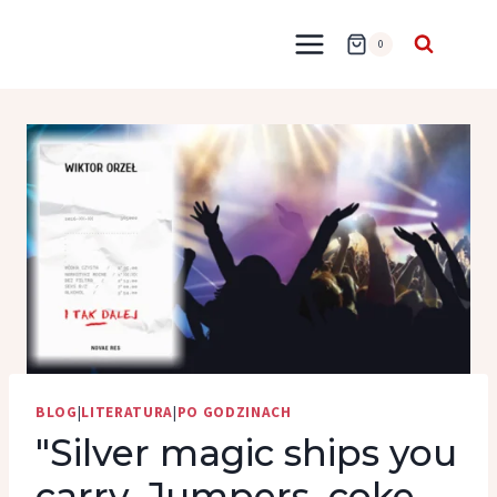
Przejdź
do
0
treści
BLOG
|
LITERATURA
|
PO GODZINACH
"Silver magic ships you
carry. Jumpers, coke,