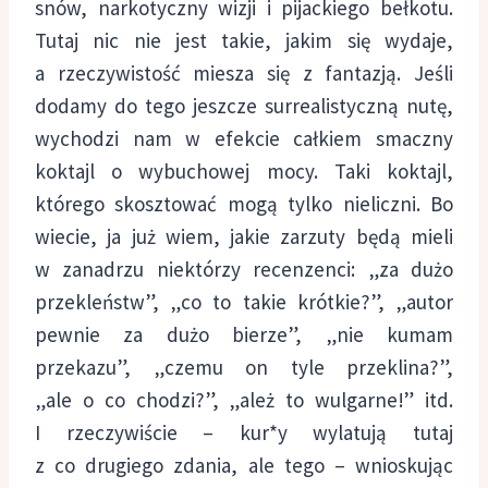
snów, narkotyczny wizji i pijackiego bełkotu.
Tutaj nic nie jest takie, jakim się wydaje,
a rzeczywistość miesza się z fantazją. Jeśli
dodamy do tego jeszcze surrealistyczną nutę,
wychodzi nam w efekcie całkiem smaczny
koktajl o wybuchowej mocy. Taki koktajl,
którego skosztować mogą tylko nieliczni. Bo
wiecie, ja już wiem, jakie zarzuty będą mieli
w zanadrzu niektórzy recenzenci: „za dużo
przekleństw”, „co to takie krótkie?”, „autor
pewnie za dużo bierze”, „nie kumam
przekazu”, „czemu on tyle przeklina?”,
„ale o co chodzi?”, „ależ to wulgarne!” itd.
I rzeczywiście – kur*y wylatują tutaj
z co drugiego zdania, ale tego – wnioskując