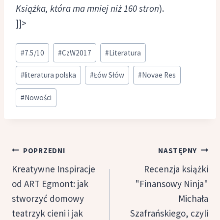
Książka, która ma mniej niż 160 stron
).
]]>
Tagi
#
7.5/10
#
CzW2017
#
Literatura
wpisu:
#
literatura polska
#
Łów Słów
#
Novae Res
#
Nowości
Nawigacja
POPRZEDNI
NASTĘPNY
wpisu
Kreatywne Inspiracje
Recenzja książki
od ART Egmont: jak
"Finansowy Ninja"
stworzyć domowy
Michała
teatrzyk cieni i jak
Szafrańskiego, czyli