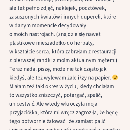
ale też pełno zdjęć, naklejek, pocztówek,
zasuszonych kwiatów i innych dupereli, które
w danym momencie decydowały
o moich nastrojach. (znajdzie się nawet
plastikowe mieszadełko do herbaty,
w kształcie serca, która zabrałam z restauracji
z pierwszej randki z moim aktualnym mężem:)
Teraz nadal piszę, może nie tak często jak
kiedyś, ale też wylewam żale i łzy na papier.
Miałam też taki okres w życiu, kiedy chciałam
to wszystko zniszczyć, potargać, spalić,
unicestwić. Ale wtedy wkroczyła moja
przyjaciółka, która mi wręcz zagroziła, że będę
tego potwornie żałować i że zamiast palić
i niszczyć mam zachować i przekazać w spadku