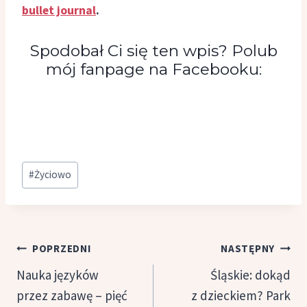
bullet journal
.
Spodobał Ci się ten wpis? Polub
mój fanpage na Facebooku:
Tagi
#
Życiowo
wpisu:
Nawigacja
POPRZEDNI
NASTĘPNY
wpisu
Nauka języków
Śląskie: dokąd
przez zabawę – pięć
z dzieckiem? Park