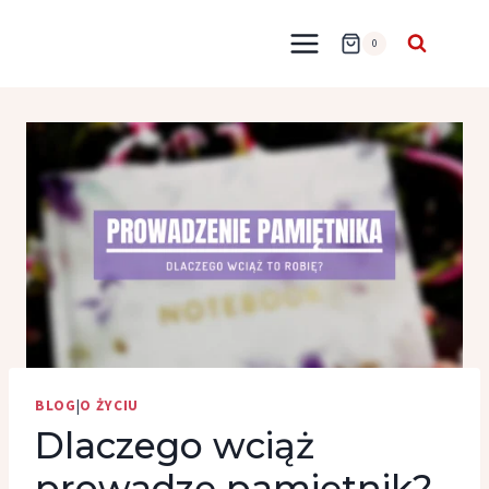
Przejdź
do
0
treści
BLOG
|
O ŻYCIU
Dlaczego wciąż
prowadzę pamiętnik?