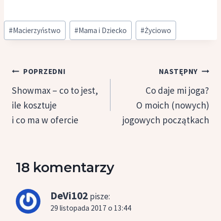
Tagi
#
Macierzyństwo
#
Mama i Dziecko
#
Życiowo
wpisu:
Nawigacja
POPRZEDNI
NASTĘPNY
wpisu
Showmax – co to jest,
Co daje mi joga?
ile kosztuje
O moich (nowych)
i co ma w ofercie
jogowych początkach
18 komentarzy
DeVi102
pisze:
29 listopada 2017 o 13:44