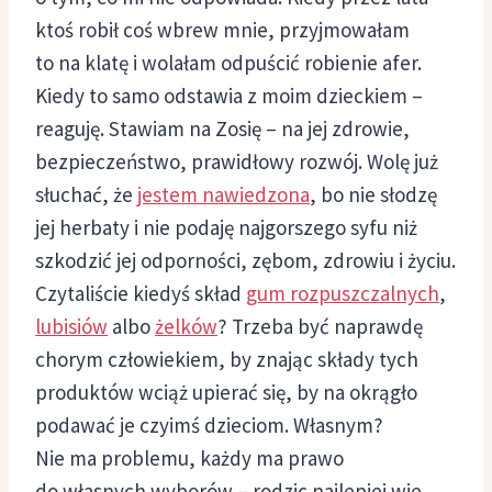
ktoś robił coś wbrew mnie, przyjmowałam
to na klatę i wolałam odpuścić robienie afer.
Kiedy to samo odstawia z moim dzieckiem –
reaguję. Stawiam na Zosię – na jej zdrowie,
bezpieczeństwo, prawidłowy rozwój. Wolę już
słuchać, że
jestem nawiedzona
, bo nie słodzę
jej herbaty i nie podaję najgorszego syfu niż
szkodzić jej odporności, zębom, zdrowiu i życiu.
Czytaliście kiedyś skład
gum rozpuszczalnych
,
lubisiów
albo
żelków
? Trzeba być naprawdę
chorym człowiekiem, by znając składy tych
produktów wciąż upierać się, by na okrągło
podawać je czyimś dzieciom. Własnym?
Nie ma problemu, każdy ma prawo
do własnych wyborów – rodzic najlepiej wie,