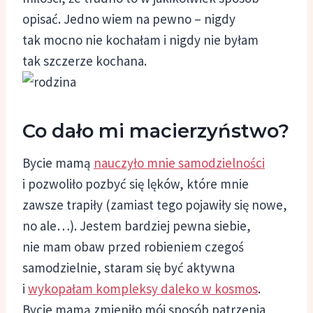
opisać. Jedno wiem na pewno – nigdy
tak mocno nie kochałam i nigdy nie byłam
tak szczerze kochana.
Co dało mi macierzyństwo?
Bycie mamą
nauczyło mnie samodzielności
i pozwoliło pozbyć się lęków, które mnie
zawsze trapiły (zamiast tego pojawiły się nowe,
no ale…). Jestem bardziej pewna siebie,
nie mam obaw przed robieniem czegoś
samodzielnie, staram się być aktywna
i
wykopałam kompleksy daleko w kosmos
.
Bycie mamą zmieniło mój sposób patrzenia