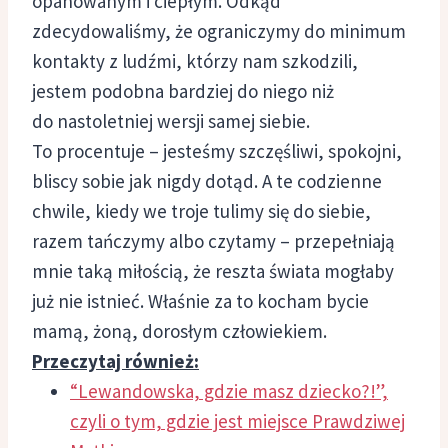
opanowanym i ciepłym. Odkąd
zdecydowaliśmy, że ograniczymy do minimum
kontakty z ludźmi, którzy nam szkodzili,
jestem podobna bardziej do niego niż
do nastoletniej wersji samej siebie.
To procentuje – jesteśmy szczęśliwi, spokojni,
bliscy sobie jak nigdy dotąd. A te codzienne
chwile, kiedy we troje tulimy się do siebie,
razem tańczymy albo czytamy – przepełniają
mnie taką miłością, że reszta świata mogłaby
już nie istnieć. Właśnie za to kocham bycie
mamą, żoną, dorosłym człowiekiem.
Przeczytaj również:
“Lewandowska, gdzie masz dziecko?!”,
czyli o tym, gdzie jest miejsce Prawdziwej