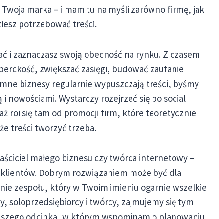
t Twoja marka – i mam tu na myśli zarówno firmę, jak
iesz potrzebować treści.
znać i zaznaczasz swoją obecność na rynku. Z czasem
perckość, zwiększać zasięgi, budować zaufanie
romne biznesy regularnie wypuszczają treści, byśmy
tą i nowościami. Wystarczy rozejrzeć się po social
ż roi się tam od promocji firm, które teoretycznie
że treści tworzyć trzeba.
łaściciel małego biznesu czy twórca internetowy –
 klientów. Dobrym rozwiązaniem może być dla
nie zespołu, który w Twoim imieniu ogarnie wszelkie
 my, soloprzedsiębiorcy i twórcy, zajmujemy się tym
ejszego odcinka, w którym wspominam o planowaniu