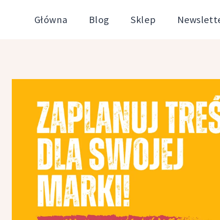
Przejdź
Główna
Blog
Sklep
Newslett
do
treści