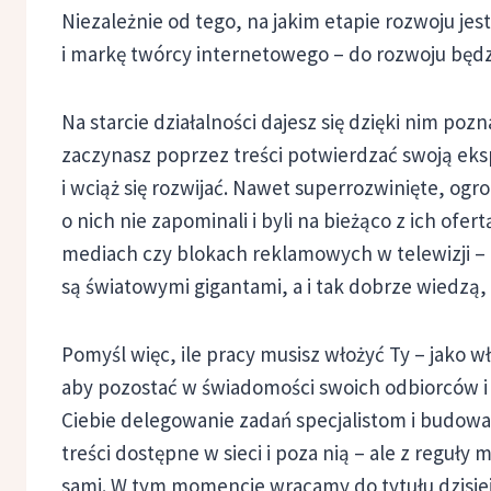
Niezależnie od tego, na jakim etapie rozwoju jes
i markę twórcy internetowego – do rozwoju będz
Na starcie działalności dajesz się dzięki nim po
zaczynasz poprzez treści potwierdzać swoją eks
i wciąż się rozwijać. Nawet superrozwinięte, og
o nich nie zapominali i byli na bieżąco z ich ofer
mediach czy blokach reklamowych w telewizji – a
są światowymi gigantami, a i tak dobrze wiedzą, 
Pomyśl więc, ile pracy musisz włożyć Ty – jako w
aby pozostać w świadomości swoich odbiorców i
Ciebie delegowanie zadań specjalistom i budowa
treści dostępne w sieci i poza nią – ale z reguły
sami. W tym momencie wracamy do tytułu dzisi