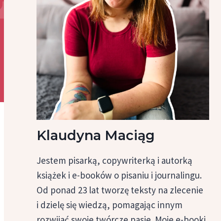
Klaudyna Maciąg
Jestem pisarką, copywriterką i autorką
książek i e-booków o pisaniu i journalingu.
Od ponad 23 lat tworzę teksty na zlecenie
i dzielę się wiedzą, pomagając innym
rozwijać swoje twórcze pasje. Moje e-booki,