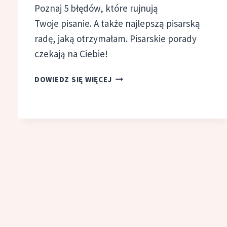
Poznaj 5 błędów, które rujnują
Twoje pisanie. A także najlepszą pisarską
radę, jaką otrzymałam. Pisarskie porady
czekają na Ciebie!
5
DOWIEDZ SIĘ WIĘCEJ
BŁĘDÓW,
KTÓRE
RUJNUJĄ
TWOJE PISANIE