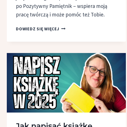
po Pozytywny Pamiętnik – wspiera moją
pracę twórczą i może pomóc też Tobie.
JOURNALING
DOWIEDZ SIĘ WIĘCEJ
DLA
PISARZY
–
JAK
PROWADZENIE
DZIENNIKA
WPŁYWA
NA PISARSTWO
Jak napisać książkę