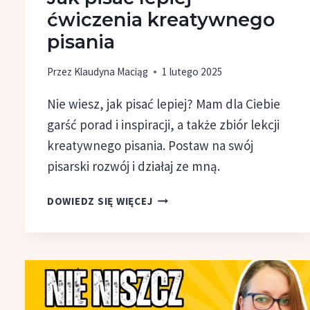
ćwiczenia kreatywnego
pisania
Przez
Klaudyna Maciąg
1 lutego 2025
Nie wiesz, jak pisać lepiej? Mam dla Ciebie
garść porad i inspiracji, a także zbiór lekcji
kreatywnego pisania. Postaw na swój
pisarski rozwój i działaj ze mną.
JAK
DOWIEDZ SIĘ WIĘCEJ
PISAĆ
LEPIEJ
–
ĆWICZENIA
KREATYWNEGO
PISANIA