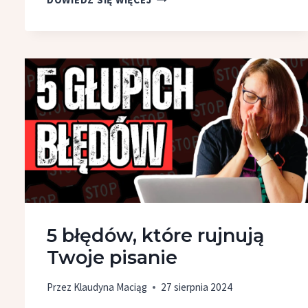
WYDAĆ
KSIĄŻKĘ
–
4
MODELE
WYDAWNICZE
5 błędów, które rujnują
Twoje pisanie
Przez
Klaudyna Maciąg
27 sierpnia 2024