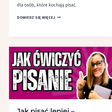
dla osób, które kochają pisać.
PREZENT
DOWIEDZ SIĘ WIĘCEJ
DLA
PISARZA
I COPYWRITERA
–
10
INSPIRUJĄCYCH
POMYSŁÓW
Jak pisać lepiej –