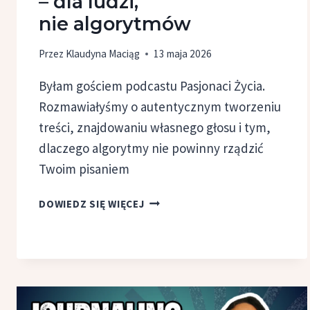
– dla ludzi,
nie algorytmów
Przez
Klaudyna Maciąg
13 maja 2026
Byłam gościem podcastu Pasjonaci Życia.
Rozmawiałyśmy o autentycznym tworzeniu
treści, znajdowaniu własnego głosu i tym,
dlaczego algorytmy nie powinny rządzić
Twoim pisaniem
JAK
DOWIEDZ SIĘ WIĘCEJ
TWORZYĆ
DOBRE
TREŚCI
–
DLA
LUDZI,