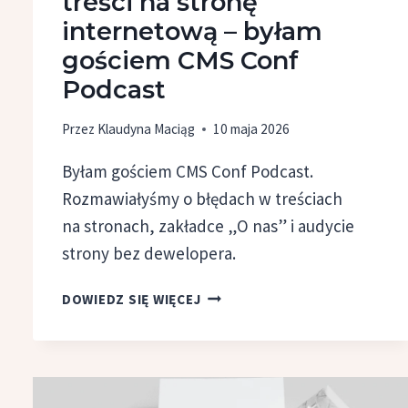
treści na stronę
internetową – byłam
gościem CMS Conf
Podcast
Przez
Klaudyna Maciąg
10 maja 2026
Byłam gościem CMS Conf Podcast.
Rozmawiałyśmy o błędach w treściach
na stronach, zakładce „O nas” i audycie
strony bez dewelopera.
JAK
DOWIEDZ SIĘ WIĘCEJ
PISAĆ
SKUTECZNE
TREŚCI
NA STRONĘ
INTERNETOWĄ