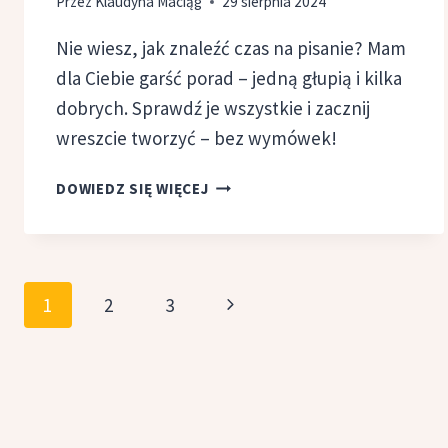
Przez
Klaudyna Maciąg
29 sierpnia 2024
Nie wiesz, jak znaleźć czas na pisanie? Mam
dla Ciebie garść porad – jedną głupią i kilka
dobrych. Sprawdź je wszystkie i zacznij
wreszcie tworzyć – bez wymówek!
JAK
DOWIEDZ SIĘ WIĘCEJ
ZNALEŹĆ
CZAS
NA PISANIE?
PRAKTYCZNE
Nawigacja
Następna
1
2
3
PORADY
strony
strona