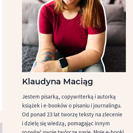
Klaudyna Maciąg
Jestem pisarką, copywriterką i autorką
książek i e-booków o pisaniu i journalingu.
Od ponad 23 lat tworzę teksty na zlecenie
i dzielę się wiedzą, pomagając innym
rozwijać swoje twórcze pasje. Moje e-booki,