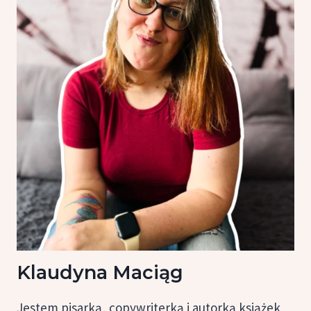
Klaudyna Maciąg
Jestem pisarką, copywriterką i autorką książek