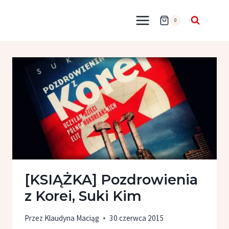
Przejdź
do
0
treści
[KSIĄŻKA] Pozdrowienia
z Korei, Suki Kim
Przez
Klaudyna Maciąg
30 czerwca 2015