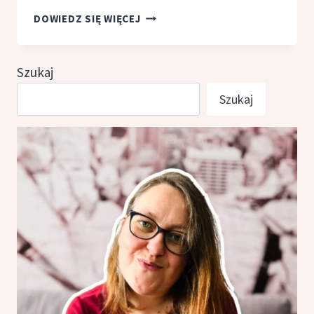
[KSIĄŻKA]
DOWIEDZ SIĘ WIĘCEJ
POZDROWIENIA
Z KOREI,
SUKI
Szukaj
KIM
Szukaj