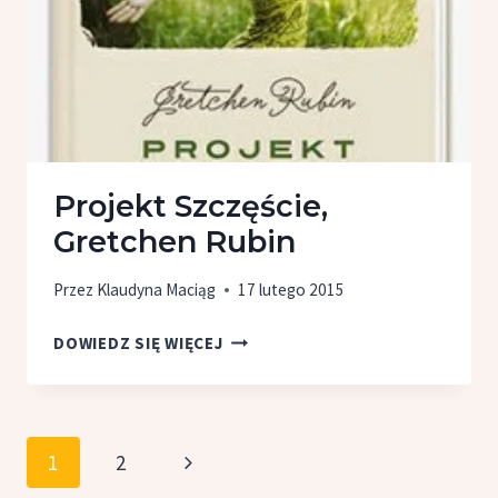
Projekt Szczęście,
Gretchen Rubin
Przez
Klaudyna Maciąg
17 lutego 2015
PROJEKT
DOWIEDZ SIĘ WIĘCEJ
SZCZĘŚCIE,
GRETCHEN
RUBIN
Nawigacja
Następna
1
2
strony