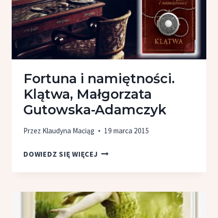
Fortuna i namiętności.
Klątwa, Małgorzata
Gutowska-Adamczyk
Przez
Klaudyna Maciąg
19 marca 2015
FORTUNA
DOWIEDZ SIĘ WIĘCEJ
I NAMIĘTNOŚCI.
KLĄTWA,
MAŁGORZATA
GUTOWSKA-
ADAMCZYK