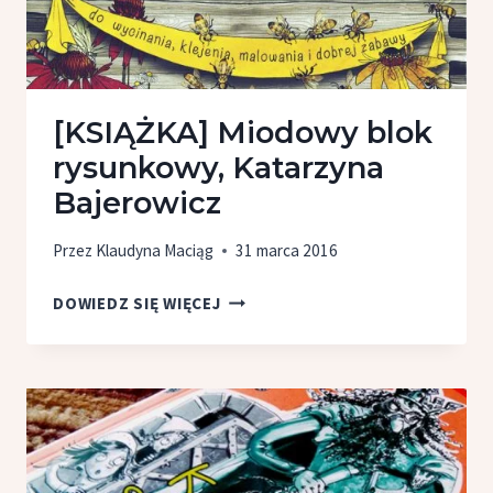
[KSIĄŻKA] Miodowy blok
rysunkowy, Katarzyna
Bajerowicz
Przez
Klaudyna Maciąg
31 marca 2016
[KSIĄŻKA]
DOWIEDZ SIĘ WIĘCEJ
MIODOWY
BLOK
RYSUNKOWY,
KATARZYNA
BAJEROWICZ