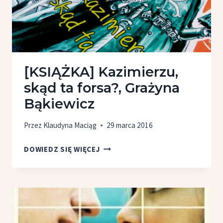
[KSIĄŻKA] Kazimierzu,
skąd ta forsa?, Grażyna
Bąkiewicz
Przez
Klaudyna Maciąg
29 marca 2016
[KSIĄŻKA]
DOWIEDZ SIĘ WIĘCEJ
KAZIMIERZU,
SKĄD
TA FORSA?,
GRAŻYNA
BĄKIEWICZ