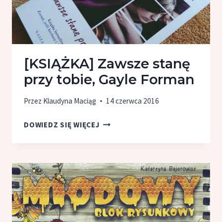
[KSIĄŻKA] Zawsze stanę
przy tobie, Gayle Forman
Przez
Klaudyna Maciąg
14 czerwca 2016
[KSIĄŻKA]
DOWIEDZ SIĘ WIĘCEJ
ZAWSZE
STANĘ
PRZY
TOBIE,
GAYLE
FORMAN