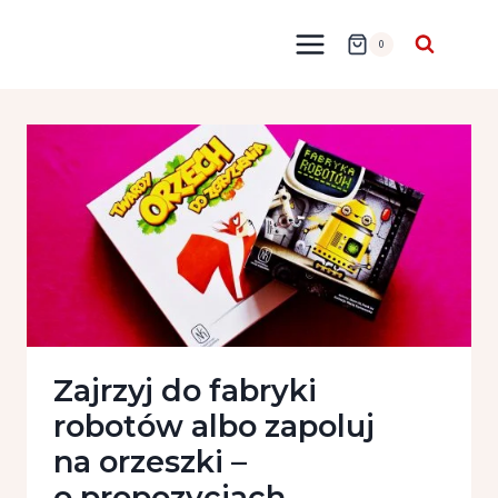
Przejdź
do
0
treści
Zajrzyj do fabryki
robotów albo zapoluj
na orzeszki –
o propozycjach