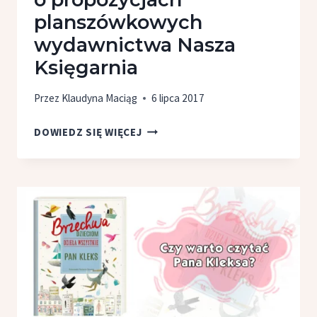
planszówkowych
wydawnictwa Nasza
Księgarnia
Przez
Klaudyna Maciąg
6 lipca 2017
ZAJRZYJ
DOWIEDZ SIĘ WIĘCEJ
DO FABRYKI
ROBOTÓW
ALBO ZAPOLUJ
NA ORZESZKI
–
O PROPOZYCJACH
PLANSZÓWKOWYCH
WYDAWNICTWA
NASZA
KSIĘGARNIA