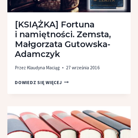
[KSIĄŻKA] Fortuna
i namiętności. Zemsta,
Małgorzata Gutowska-
Adamczyk
Przez
Klaudyna Maciąg
27 września 2016
[KSIĄŻKA]
DOWIEDZ SIĘ WIĘCEJ
FORTUNA
I NAMIĘTNOŚCI.
ZEMSTA,
MAŁGORZATA
GUTOWSKA-
ADAMCZYK