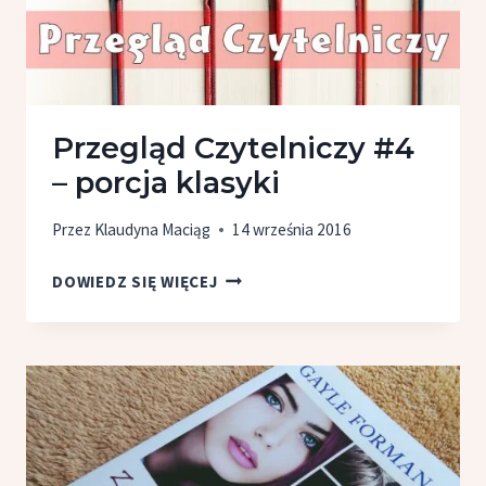
Przegląd Czytelniczy #4
– porcja klasyki
Przez
Klaudyna Maciąg
14 września 2016
PRZEGLĄD
DOWIEDZ SIĘ WIĘCEJ
CZYTELNICZY
#4
–
PORCJA
KLASYKI