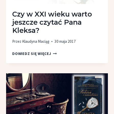
Czy w XXI wieku warto
jeszcze czytać Pana
Kleksa?
Przez
Klaudyna Maciąg
30 maja 2017
CZY W XXI
DOWIEDZ SIĘ WIĘCEJ
WIEKU
WARTO
JESZCZE
CZYTAĆ
PANA
KLEKSA?