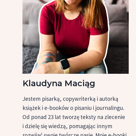
Klaudyna Maciąg
Jestem pisarką, copywriterką i autorką
książek i e-booków o pisaniu i journalingu.
Od ponad 23 lat tworzę teksty na zlecenie
i dzielę się wiedzą, pomagając innym
rozwijać swoje twórcze pasje. Moje e-booki,