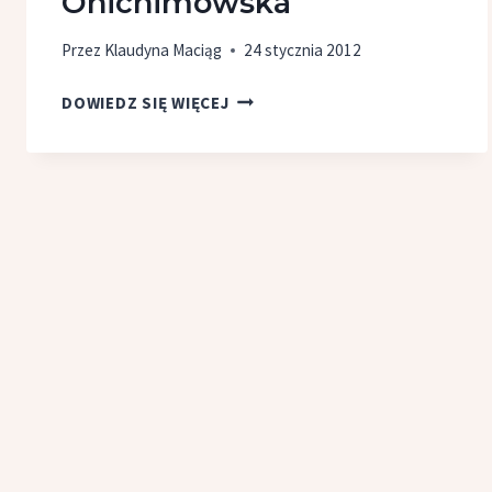
Onichimowska
Przez
Klaudyna Maciąg
24 stycznia 2012
KONIEC
DOWIEDZ SIĘ WIĘCEJ
GRY,
ANNA
ONICHIMOWSKA