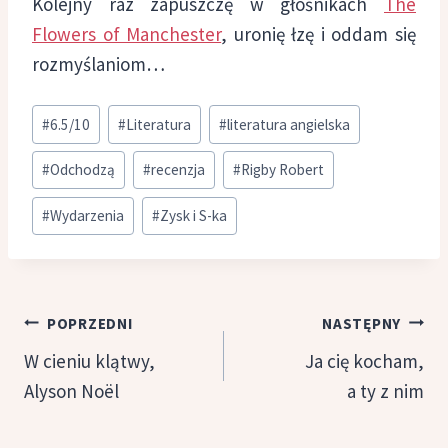
Kolejny raz zapuszczę w głośnikach
The
Flowers of Manchester
, uronię łzę i oddam się
rozmyślaniom…
Tagi
#
6.5/10
#
Literatura
#
literatura angielska
wpisu:
#
Odchodzą
#
recenzja
#
Rigby Robert
#
Wydarzenia
#
Zysk i S-ka
Nawigacja
POPRZEDNI
NASTĘPNY
wpisu
W cieniu klątwy,
Ja cię kocham,
Alyson Noël
a ty z nim