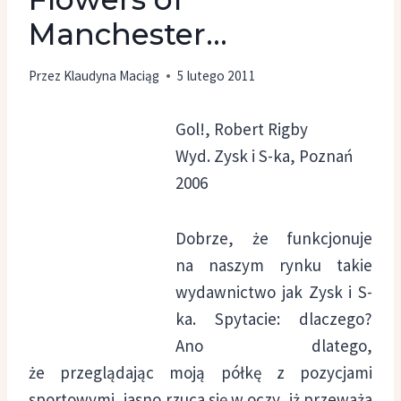
Manchester…
Przez
Klaudyna Maciąg
5 lutego 2011
Gol!, Robert Rigby
Wyd. Zysk i S-ka, Poznań
2006
Dobrze, że funkcjonuje
na naszym rynku takie
wydawnictwo jak Zysk i S-
ka. Spytacie: dlaczego?
Ano dlatego,
że przeglądając moją półkę z pozycjami
sportowymi, jasno rzuca się w oczy, iż przeważa