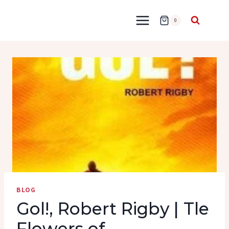
Przejdź
do
0
treści
BLOG
Gol!, Robert Rigby | Tle
Flowers of