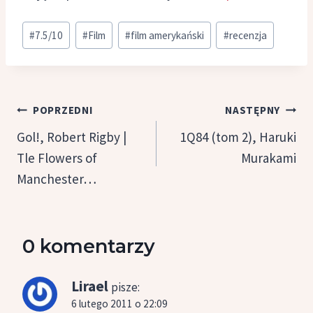
Tagi
#
7.5/10
#
Film
#
film amerykański
#
recenzja
wpisu:
Nawigacja
POPRZEDNI
NASTĘPNY
wpisu
Gol!, Robert Rigby |
1Q84 (tom 2), Haruki
Tle Flowers of
Murakami
Manchester…
0 komentarzy
Lirael
pisze:
6 lutego 2011 o 22:09