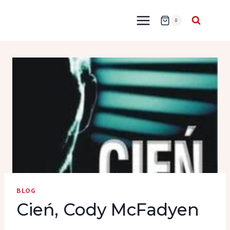
Przejdź
do
0
treści
BLOG
Cień, Cody McFadyen