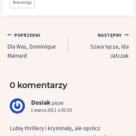
#
recenzja
Nawigacja
POPRZEDNI
NASTĘPNY
wpisu
Dla Was, Dominique
Szara tęcza, Ida
Mainard
Jatczak
0 komentarzy
Dosiak
pisze:
1 marca 2011 o 05:50
Lubię thrillery i kryminały, ale oprócz