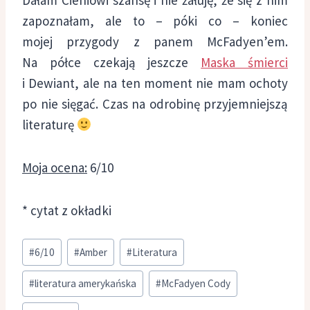
zapoznałam, ale to – póki co – koniec
mojej przygody z panem McFadyen’em.
Na półce czekają jeszcze
Maska śmierci
i Dewiant, ale na ten moment nie mam ochoty
po nie sięgać. Czas na odrobinę przyjemniejszą
literaturę
Moja ocena:
6/10
* cytat z okładki
Tagi
#
6/10
#
Amber
#
Literatura
wpisu:
#
literatura amerykańska
#
McFadyen Cody