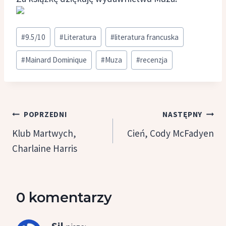
Tagi
#
9.5/10
#
Literatura
#
literatura francuska
wpisu:
#
Mainard Dominique
#
Muza
#
recenzja
Nawigacja
POPRZEDNI
NASTĘPNY
wpisu
Klub Martwych,
Cień, Cody McFadyen
Charlaine Harris
0 komentarzy