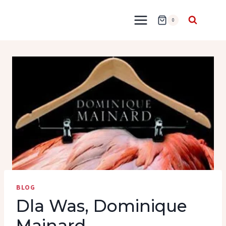
Przejdź
do
0
treści
BLOG
Dla Was, Dominique
Mainard