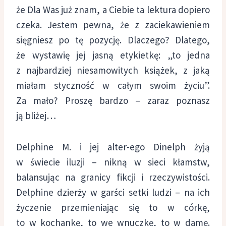
że Dla Was już znam, a Ciebie ta lektura dopiero
czeka. Jestem pewna, że z zaciekawieniem
sięgniesz po tę pozycję. Dlaczego? Dlatego,
że wystawię jej jasną etykietkę: „to jedna
z najbardziej niesamowitych książek, z jaką
miałam styczność w całym swoim życiu”.
Za mało? Proszę bardzo – zaraz poznasz
ją bliżej…
Delphine M. i jej alter-ego Dinelph żyją
w świecie iluzji – nikną w sieci kłamstw,
balansując na granicy fikcji i rzeczywistości.
Delphine dzierży w garści setki ludzi – na ich
życzenie przemieniając się to w córkę,
to w kochankę, to we wnuczkę, to w damę.