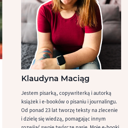
Klaudyna Maciąg
Jestem pisarką, copywriterką i autorką
książek i e-booków o pisaniu i journalingu.
Od ponad 23 lat tworzę teksty na zlecenie
i dzielę się wiedzą, pomagając innym
rozwijać swoje twórcze pasje. Moje e-booki,