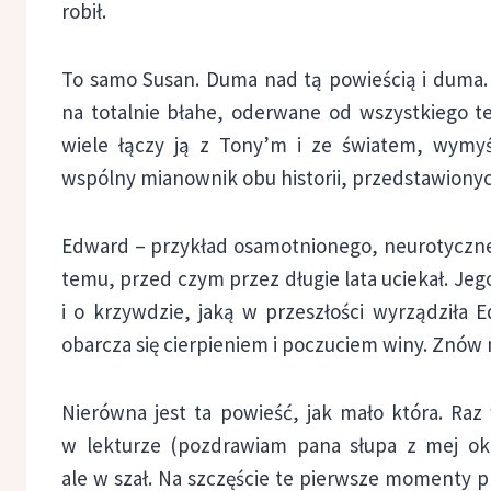
robił.
To samo Susan. Duma nad tą powieścią i duma. 
na totalnie błahe, oderwane od wszystkiego te
wiele łączy ją z Tony’m i ze światem, wymy
wspólny mianownik obu historii, przedstawionyc
Edward – przykład osamotnionego, neurotycznego 
temu, przed czym przez długie lata uciekał. Je
i o krzywdzie, jaką w przeszłości wyrządziła 
obarcza się cierpieniem i poczuciem winy. Znów
Nierówna jest ta powieść, jak mało która. Raz
w lekturze (pozdrawiam pana słupa z mej okol
ale w szał. Na szczęście te pierwsze momenty p