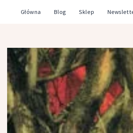
Przejdź
Główna
Blog
Sklep
Newslett
do
treści