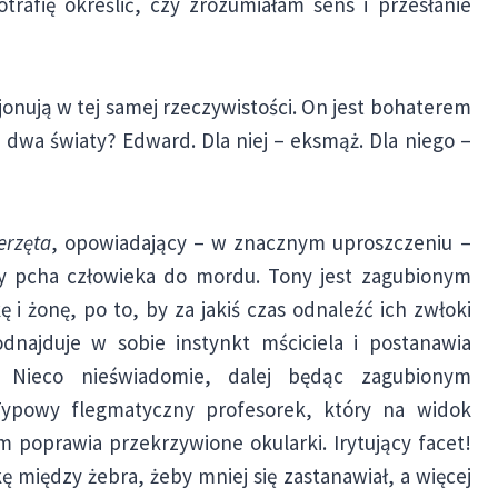
trafię określić, czy zrozumiałam sens i przesłanie
jonują w tej samej rzeczywistości. On jest bohaterem
h dwa światy? Edward. Dla niej – eksmąż. Dla niego –
erzęta
, opowiadający – w znacznym uproszczeniu –
óry pcha człowieka do mordu. Tony jest zagubionym
i żonę, po to, by za jakiś czas odnaleźć ich zwłoki
dnajduje w sobie instynkt mściciela i postanawia
. Nieco nieświadomie, dalej będąc zagubionym
Typowy flegmatyczny profesorek, który na widok
poprawia przekrzywione okularki. Irytujący facet!
 między żebra, żeby mniej się zastanawiał, a więcej