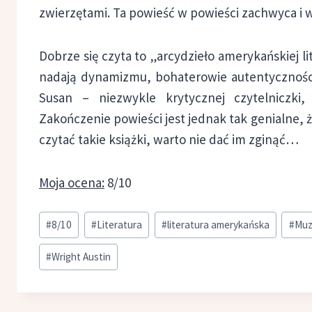
zwierzętami. Ta powieść w powieści zachwyca i 
Dobrze się czyta to „arcydzieło amerykańskiej li
nadają dynamizmu, bohaterowie autentycznośc
Susan – niezwykle krytycznej czytelniczki
Zakończenie powieści jest jednak tak genialne, 
czytać takie książki, warto nie dać im zginąć…
Moja ocena:
8/10
Tagi
#
8/10
#
Literatura
#
literatura amerykańska
#
Mu
wpisu:
#
Wright Austin