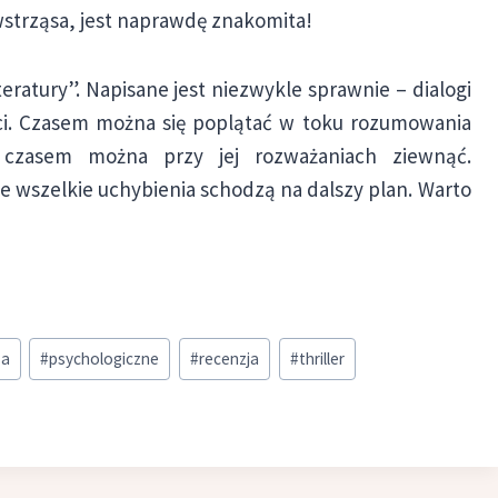
wstrząsa, jest naprawdę znakomita!
teratury”. Napisane jest niezwykle sprawnie – dialogi
i. Czasem można się poplątać w toku rozumowania
, czasem można przy jej rozważaniach ziewnąć.
że wszelkie uchybienia schodzą na dalszy plan. Warto
za
#
psychologiczne
#
recenzja
#
thriller