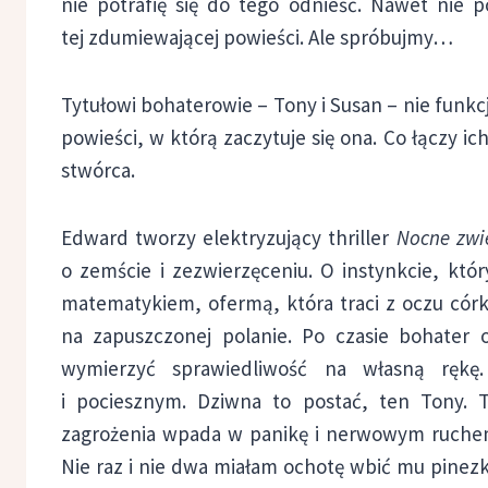
nie potrafię się do tego odnieść. Nawet nie po
tej zdumiewającej powieści. Ale spróbujmy…
Tytułowi bohaterowie – Tony i Susan – nie funkc
powieści, w którą zaczytuje się ona. Co łączy ic
stwórca.
Edward tworzy elektryzujący thriller
Nocne zwi
o zemście i zezwierzęceniu. O instynkcie, kt
matematykiem, ofermą, która traci z oczu córkę 
na zapuszczonej polanie. Po czasie bohater o
wymierzyć sprawiedliwość na własną rękę
i pociesznym. Dziwna to postać, ten Tony. 
zagrożenia wpada w panikę i nerwowym ruchem 
Nie raz i nie dwa miałam ochotę wbić mu pinezkę