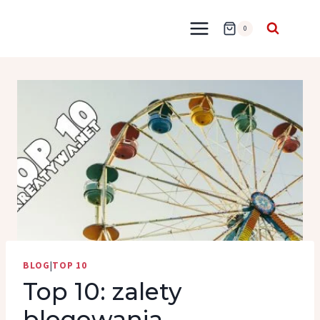
Przejdź
do
0
treści
BLOG
|
TOP 10
Top 10: zalety
blogowania