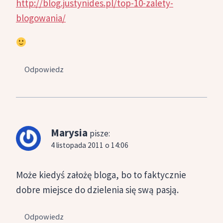
http://blog.justynides.pl/top-10-zalety-
blogowania/
Odpowiedz
Marysia
pisze:
4 listopada 2011 o 14:06
Może kiedyś założę bloga, bo to faktycznie
dobre miejsce do dzielenia się swą pasją.
Odpowiedz