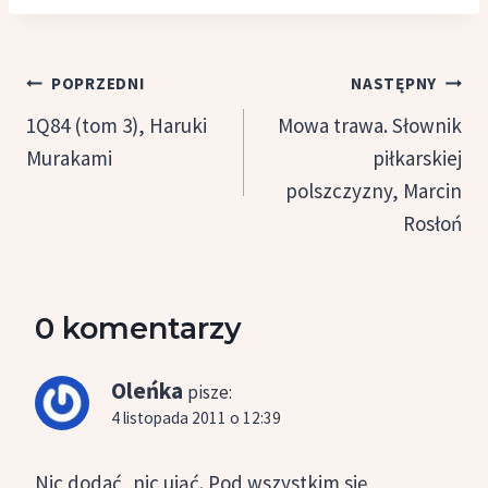
Nawigacja
POPRZEDNI
NASTĘPNY
wpisu
1Q84 (tom 3), Haruki
Mowa trawa. Słownik
Murakami
piłkarskiej
polszczyzny, Marcin
Rosłoń
0 komentarzy
Oleńka
pisze:
4 listopada 2011 o 12:39
Nic dodać, nic ująć. Pod wszystkim się