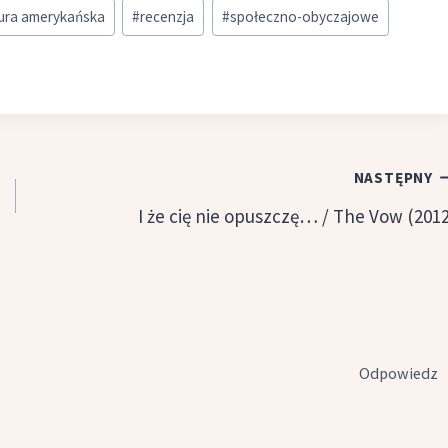
tura amerykańska
#
recenzja
#
społeczno-obyczajowe
NASTĘPNY
I że cię nie opuszczę… / The Vow (2012
Odpowiedz