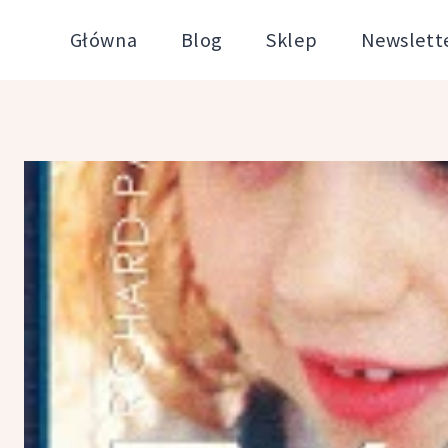
Przejdź
Główna
Blog
Sklep
Newslett
do
treści