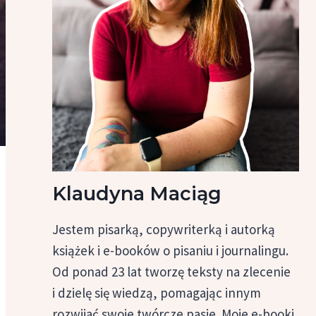
Klaudyna Maciąg
Jestem pisarką, copywriterką i autorką
książek i e-booków o pisaniu i journalingu.
Od ponad 23 lat tworzę teksty na zlecenie
i dzielę się wiedzą, pomagając innym
rozwijać swoje twórcze pasje. Moje e-booki,