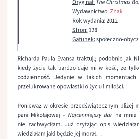
Oryginał:
The Christmas Bo
Wydawnictwo:
Znak
Rok wydania:
2012
Stron:
128
Gatunek:
społeczno-obycz
Richarda Paula Evansa traktuję podobnie jak N
kiedy życie tak bardzo daje mi w kość, że tylk
codzienność. Jedynie w takich momentach 
przelukrowane opowiastki o życiu i miłości.
Ponieważ w okresie przedświątecznym bliżej mi
pani Mikołajowej –
Najcenniejszy dar
na mnie n
nie zachwyciłam. Już czytając opis wiedziałam
wiedziałam jaki będzie jej morał…