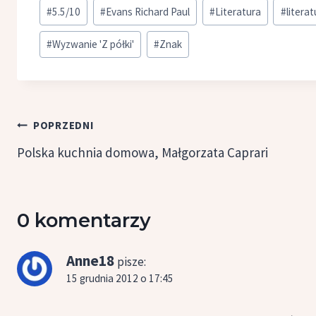
Tagi
#
5.5/10
#
Evans Richard Paul
#
Literatura
#
litera
wpisu:
#
Wyzwanie 'Z półki'
#
Znak
Nawigacja
POPRZEDNI
wpisu
Polska kuchnia domowa, Małgorzata Caprari
0 komentarzy
Anne18
pisze:
15 grudnia 2012 o 17:45