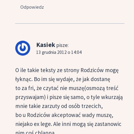
Odpowiedz
Kasiek
pisze:
13 grudnia 2012 o 14:04
O ile takie teksty ze strony Rodziców mogę
łyknąc. Bo im się wydaje, że jak dostanę
to za fri, że czytać nie muszę(osmozą treść
przyswajam) i pisze się samo, o tyle wkurzają
mnie takie zarzuty od osób trzecich,
bo u Rodziców akceptować wady muszę,
niejako ex lege. Ale inni mogą się zastanowic
nim coś chlapna.