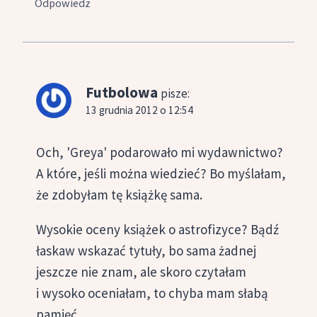
Odpowiedz
Futbolowa
pisze:
13 grudnia 2012 o 12:54
Och, 'Greya' podarowało mi wydawnictwo?
A które, jeśli można wiedzieć? Bo myślałam,
że zdobyłam tę książkę sama.
Wysokie oceny książek o astrofizyce? Bądź
łaskaw wskazać tytuły, bo sama żadnej
jeszcze nie znam, ale skoro czytałam
i wysoko oceniałam, to chyba mam słabą
pamięć.