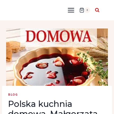
Przejdź
do
0
treści
BLOG
Polska kuchnia
domowa, Małgorzata