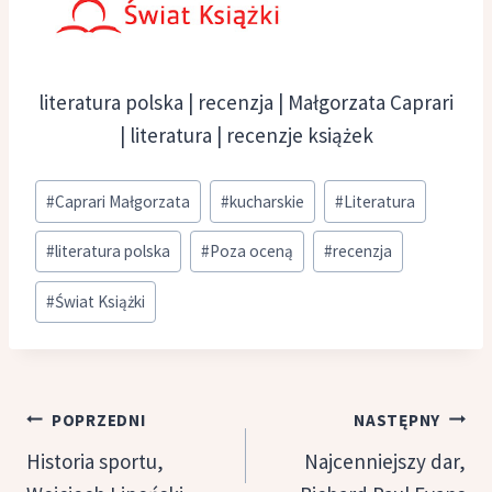
literatura polska | recenzja | Małgorzata Caprari
| literatura | recenzje książek
Tagi
#
Caprari Małgorzata
#
kucharskie
#
Literatura
wpisu:
#
literatura polska
#
Poza oceną
#
recenzja
#
Świat Książki
Nawigacja
POPRZEDNI
NASTĘPNY
wpisu
Historia sportu,
Najcenniejszy dar,