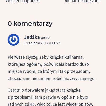
Wojciech Lipoński
Richard Paul Evans
0 komentarzy
Jadźka
pisze:
13 grudnia 2012 o 11:57
Pierwsze słyszę, żeby książka kulinarna,
która jest ogółem, poświęcała bardzo dużo
miejsca rybom, za którym i tak przepadam,
chociaż sam nie umiem robić nic zwyczajnego.
Ostatnio dorwałem jakąś starą książkę
z przepisami i tam prawie w ogóle nie było
żadnych zdjęć, więc to, że jest więcej opisów,