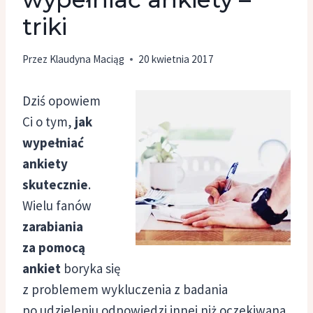
triki
Przez
Klaudyna Maciąg
20 kwietnia 2017
Dziś opowiem
Ci o tym,
jak
wypełniać
ankiety
skutecznie
.
Wielu fanów
zarabiania
za pomocą
ankiet
boryka się
z problemem wykluczenia z badania
po udzieleniu odpowiedzi innej niż oczekiwana