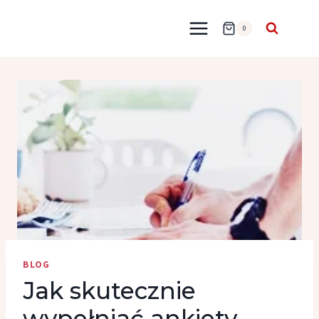
Przejdź
do
0
treści
BLOG
Jak skutecznie
wypełniać ankiety –