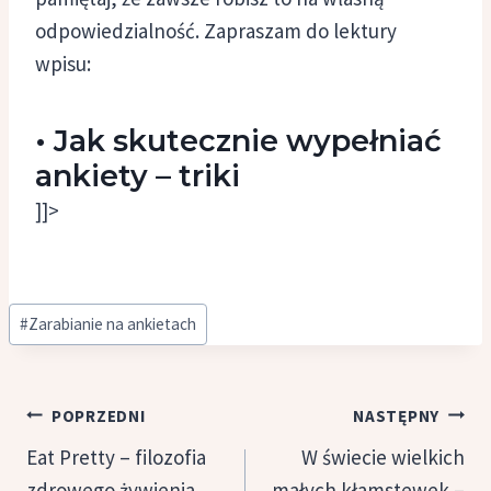
odpowiedzialność. Zapraszam do lektury
wpisu:
•
Jak skutecznie wypełniać
ankiety – triki
]]>
Tagi
#
Zarabianie na ankietach
wpisu:
Nawigacja
POPRZEDNI
NASTĘPNY
wpisu
Eat Pretty – filozofia
W świecie wielkich
zdrowego żywienia
małych kłamstewek –