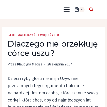
Przejdź
do
0
treści
BLOG
|
MACIERZYŃSTWO
|
O ŻYCIU
Dlaczego nie przekłuję
córce uszu?
Przez
Klaudyna Maciąg
28 sierpnia 2017
Dzieci i ryby głosu nie mają Używanie
przez innych tego argumentu boli mnie
najbardziej. Jestem osobą, która szanuje swoją
córkę i która chce, aby od najmłodszych lat
była ona samodzielna i świadoma, że ma prawo