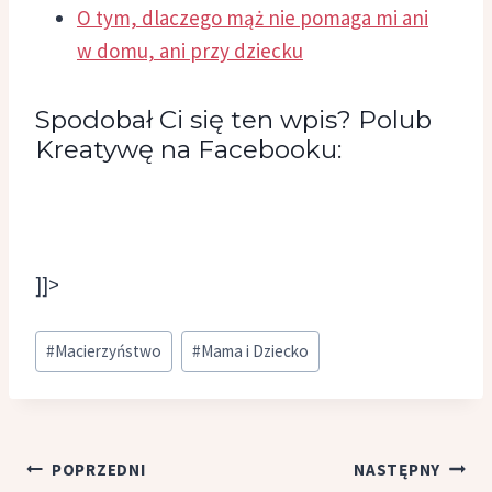
O tym, dlaczego mąż nie pomaga mi ani
w domu, ani przy dziecku
Spodobał Ci się ten wpis? Polub
Kreatywę na Facebooku:
]]>
Tagi
#
Macierzyństwo
#
Mama i Dziecko
wpisu:
Nawigacja
POPRZEDNI
NASTĘPNY